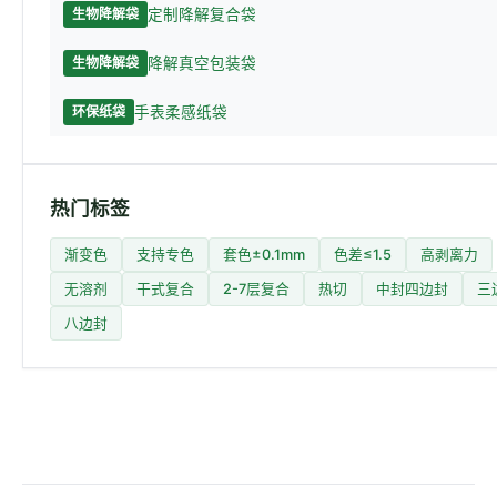
定制降解复合袋
生物降解袋
降解真空包装袋
生物降解袋
手表柔感纸袋
环保纸袋
热门标签
渐变色
支持专色
套色±0.1mm
色差≤1.5
高剥离力
无溶剂
干式复合
2-7层复合
热切
中封四边封
三
八边封