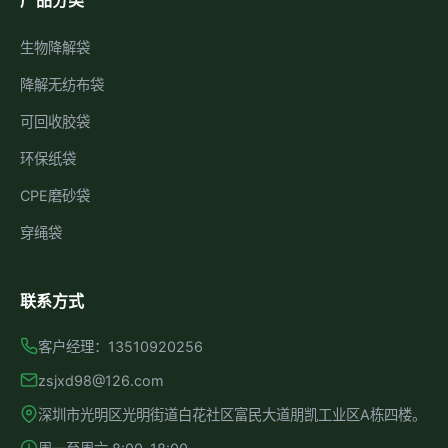
产品分类
生物降解袋
降解无纺布袋
可回收胶袋
环保纸袋
CPE磨砂袋
穿绳袋
联系方式
客户经理：13510920256
zsjxd98@126.com
深圳市光明区光明街道白花社区富民大道朋凯工业区A栋四楼。