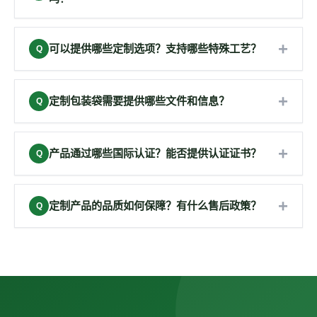
工作日，大货生产周期7-15天（大批量15-25天），加
急订单可缩短至3-5天。最小起订量一般3,000-5,000
不同产品起订量不同：生物降解袋/可回收胶袋5000个
个，标准规格可低至1,000个。付款方式为30%-50%
+
起，无纺布袋2000个起，环保纸袋3000个起，铝塑复
可以提供哪些定制选项？支持哪些特殊工艺？
Q
预付款+尾款。
合袋3000个起。我们也支持小批量试单（1000个
支持尺寸、厚度、材质、颜色、印刷、袋型、封口方
起），但单价会略高。长期合作客户可享受阶梯优惠
+
式等全方位定制。特殊工艺包括：多色柔印/凹印/胶
定制包装袋需要提供哪些文件和信息？
Q
价格。
印、UV局部上光、烫金烫银、覆膜、拉链贴骨、透气
请提供以下信息：1. 产品尺寸（长×宽×侧风琴）；2.
孔、易撕口、悬挂孔等。还可根据需求开发定制模具
+
材质要求或用途；3. 厚度要求（如无经验我们会推
产品通过哪些国际认证？能否提供认证证书？
Q
和袋型。
荐）；4. 印刷设计稿（AI/PDF矢量格式，注明
我们已通过GRS全球回收标准、FSC森林认证、
Pantone色号）；5. 需要的认证标准；6. 预计订单数
+
EN13432可堆肥降解认证、DIN6400降解认证、
定制产品的品质如何保障？有什么售后政策？
Q
量和交期。也可直接寄送样品给我们分析。
REACH化学品安全、RoHS有害物质限制、BSCI社会
品质保障体系：原材料入厂检验→生产过程巡检→成
责任审核、ISO9001质量管理、ISO14001环境管理等
品全检→出货抽检，四道质检关卡。每批次产品均附
10+项国际权威认证。所有证书均可提供复印件，验厂
质检报告，支持第三方检测。售后政策：如因生产质
可安排实地查看。
量问题导致的不合格品，我们负责免费补货或退货退
款，确保客户零风险。