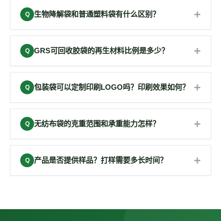
+
生物降解袋和普通塑料袋有什么区别？
Q
生物降解袋采用PLA+PBAT生物基材质，可在堆肥条
+
件下被微生物完全分解为水和二氧化碳，不产生微塑
GRS可回收胶袋的再生材料比例是多少？
Q
料污染。普通塑料袋以石油基PE/PP为原料，自然降
久信达包装的GRS认证可回收胶袋再生材料占比
解需要数百年。瑞丰包装的生物降解袋通过EN13432
+
≥50%，部分产品可达80%以上。所有再生材料均经过
包装袋可以定制印刷LOGO吗？印刷效果如何？
Q
认证，180天内降解率可达90%以上。
GRS供应链追溯认证，从回收到生产全流程可追溯，
支持全方位定制印刷，包括单面/双面多色印刷。采用
符合品牌ESG可持续发展要求。
+
环保水性油墨，提供柔印、胶印、凹印等多种工艺，
无纺布袋的克重范围和承重能力怎样？
Q
最高可达8色印刷，色彩还原度高，附着力强，符合食
无纺布袋克重范围从40g/m²到120g/m²可选，常用克
品级安全标准。
+
重为60-80g/m²。承重能力根据克重和工艺不同，一
产品是否提供样品？打样需要多长时间？
Q
般可承重5-15kg。提供超声波缝合、车缝、热压等多
提供免费打样服务。通用产品可从库存样品中直接寄
种工艺。
送（1-2天）；定制样品需根据图纸制作，一般3-5个
工作日完成。大货确认后，样品费用可抵扣大货订