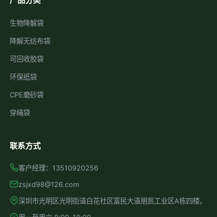
产品分类
生物降解袋
降解无纺布袋
可回收胶袋
环保纸袋
CPE磨砂袋
穿绳袋
联系方式
客户经理：13510920256
zsjxd98@126.com
深圳市光明区光明街道白花社区富民大道朋凯工业区A栋四楼。