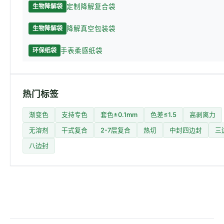
定制降解复合袋
生物降解袋
降解真空包装袋
生物降解袋
手表柔感纸袋
环保纸袋
热门标签
渐变色
支持专色
套色±0.1mm
色差≤1.5
高剥离力
无溶剂
干式复合
2-7层复合
热切
中封四边封
三
八边封