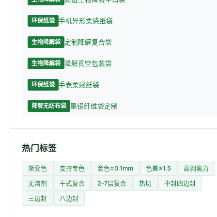
手机异形柔感纸袋
环保纸袋
定制降解复合袋
生物降解袋
降解真空包装袋
生物降解袋
手表柔感纸袋
环保纸袋
墨镜纤维袋定制
降解无纺布袋
热门标签
渐变色
支持专色
套色±0.1mm
色差≤1.5
高剥离力
无溶剂
干式复合
2-7层复合
热切
中封四边封
三边封
八边封