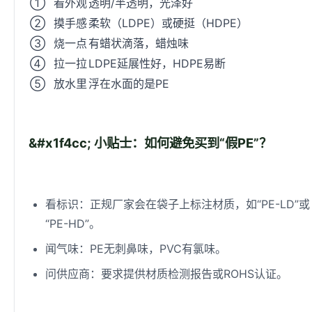
①
看外观
透明/半透明，光泽好
②
摸手感
柔软（LDPE）或硬挺（HDPE）
③
烧一点
有蜡状滴落，蜡烛味
④
拉一拉
LDPE延展性好，HDPE易断
⑤
放水里
浮在水面的是PE
&#x1f4cc; 小贴士：如何避免买到“假PE”？
看标识：正规厂家会在袋子上标注材质，如“PE-LD”或
“PE-HD”。
闻气味：PE无刺鼻味，PVC有氯味。
问供应商：要求提供材质检测报告或ROHS认证。