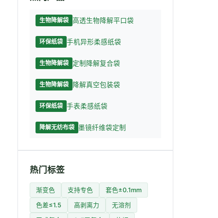
高透生物降解平口袋
生物降解袋
手机异形柔感纸袋
环保纸袋
定制降解复合袋
生物降解袋
降解真空包装袋
生物降解袋
手表柔感纸袋
环保纸袋
墨镜纤维袋定制
降解无纺布袋
热门标签
渐变色
支持专色
套色±0.1mm
色差≤1.5
高剥离力
无溶剂