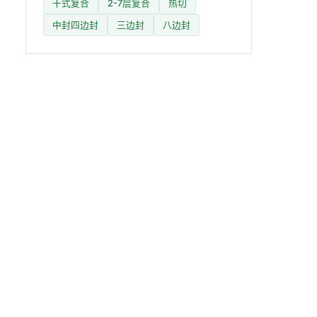
干式复合
2-7层复合
热切
中封四边封
三边封
八边封