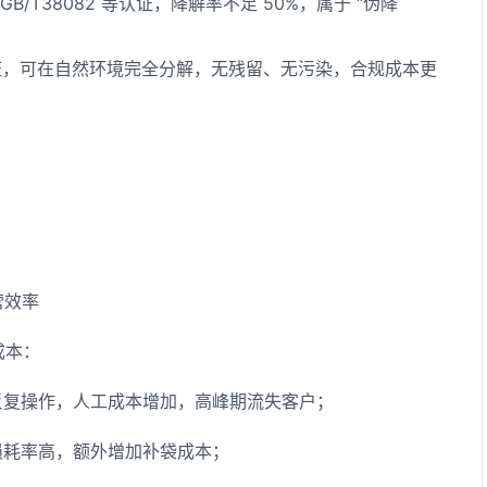
GB/T38082 等认证，降解率不足 50%，属于 “伪降
认证，可在自然环境完全分解，无残留、无污染，合规成本更
营效率
成本：
反复操作，人工成本增加，高峰期流失客户；
损耗率高，额外增加补袋成本；